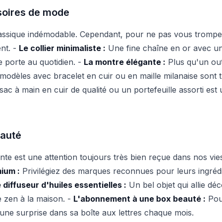
soires de mode
lassique indémodable. Cependant, pour ne pas vous tromper, 
ent. -
Le collier minimaliste :
Une fine chaîne en or avec un 
e porte au quotidien. -
La montre élégante :
Plus qu'un outi
modèles avec bracelet en cuir ou en maille milanaise sont 
c à main en cuir de qualité ou un portefeuille assorti est 
eauté
te est une attention toujours très bien reçue dans nos vie
ium :
Privilégiez des marques reconnues pour leurs ingrédi
 diffuseur d'huiles essentielles :
Un bel objet qui allie dé
 zen à la maison. -
L'abonnement à une box beauté :
Pou
une surprise dans sa boîte aux lettres chaque mois.