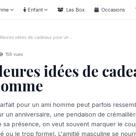
mme
Enfant
Les Box
Occasions
lleures idées de cadeaux pour un ...
156 vues
leures idées de cad
 homme
arfait pour un ami homme peut parfois ressemb
our un anniversaire, une pendaison de crémaill
e sa présence, on veut souvent marquer le cou
é ou le trop formel. L'amitié masculine se nour