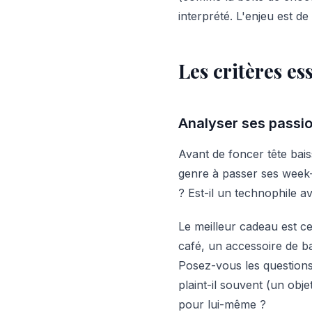
interprété. L'enjeu est de t
Les critères es
Analyser ses passio
Avant de foncer tête bai
genre à passer ses week-
? Est-il un technophile a
Le meilleur cadeau est ce
café, un accessoire de ba
Posez-vous les questions
plaint-il souvent (un obj
pour lui-même ?