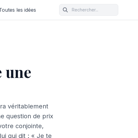
Toutes les idées
e une
ura véritablement
e question de prix
otre conjointe,
 qui dit : « Je te