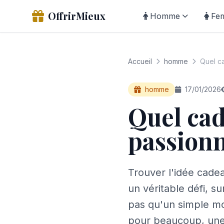
OffrirMieux
Homme
Fe
Accueil
homme
Quel ca
homme
17/01/2026
Quel cad
passion
Trouver l'idée cade
un véritable défi, s
pas qu'un simple mo
pour beaucoup, une 