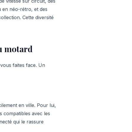
 vitesse sur circuit, des
u en néo-rétro, et des
lection. Cette diversité
du motard
 vous faites face. Un
ilement en ville. Pour lui,
nts compatibles avec les
necté qui le rassure