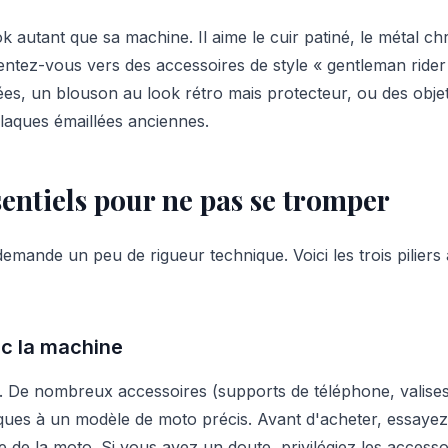
 autant que sa machine. Il aime le cuir patiné, le métal chr
rientez-vous vers des accessoires de style « gentleman rider 
es, un blouson au look rétro mais protecteur, ou des obje
aques émaillées anciennes.
sentiels pour ne pas se tromper
mande un peu de rigueur technique. Voici les trois piliers 
ec la machine
. De nombreux accessoires (supports de téléphone, valises,
ques à un modèle de moto précis. Avant d'acheter, essayez
e de la moto. Si vous avez un doute, privilégiez les acces