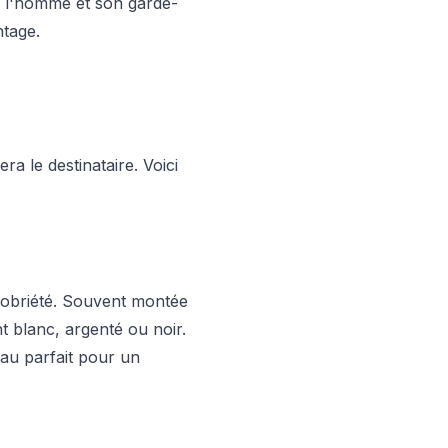
re l'homme et son garde-
ntage.
ra le destinataire. Voici
 sobriété. Souvent montée
 blanc, argenté ou noir.
eau parfait pour un