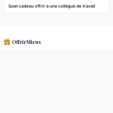
Quel cadeau offrir à une collègue de travail
OffrirMieux
Trouvez le cadeau parfait en quelques clics. Des idées triées
par âge, budget et occasion.
Catégories
Cadeaux Homme
Cadeaux Femme
Cadeaux Enfant
Les Box
Occasions