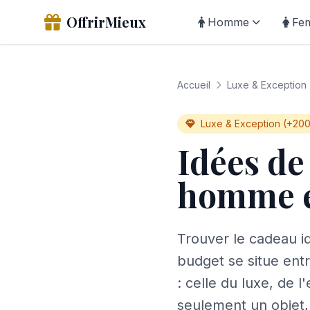
OffrirMieux
Homme
Fe
Accueil
Luxe & Exception
Luxe & Exception (+20
Idées de
homme e
Trouver le cadeau i
budget se situe ent
: celle du luxe, de l
seulement un objet, 