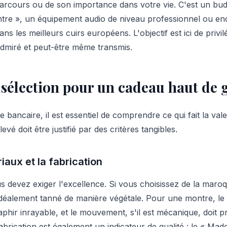
rcours ou de son importance dans votre vie. C'est un budg
tre », un équipement audio de niveau professionnel ou en
 les meilleurs cuirs européens. L'objectif est ici de privilég
, admiré et peut-être même transmis.
e sélection pour un cadeau haut d
e bancaire, il est essentiel de comprendre ce qui fait la va
evé doit être justifié par des critères tangibles.
iaux et la fabrication
s devez exiger l'excellence. Si vous choisissez de la maro
, idéalement tanné de manière végétale. Pour une montre, le 
aphir inrayable, et le mouvement, s'il est mécanique, doit 
abrication est également un indicateur de qualité : le « Mad