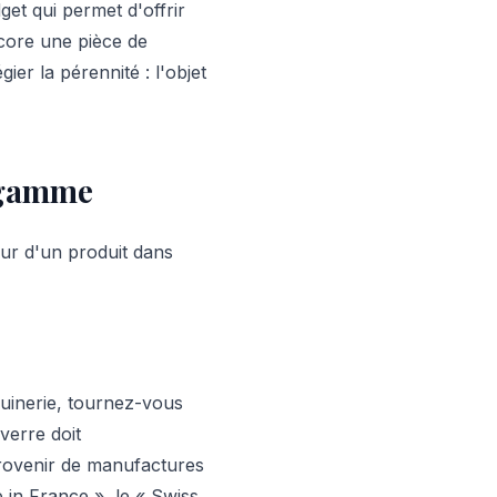
et qui permet d'offrir
core une pièce de
ier la pérennité : l'objet
e gamme
leur d'un produit dans
quinerie, tournez-vous
verre doit
provenir de manufactures
e in France », le « Swiss