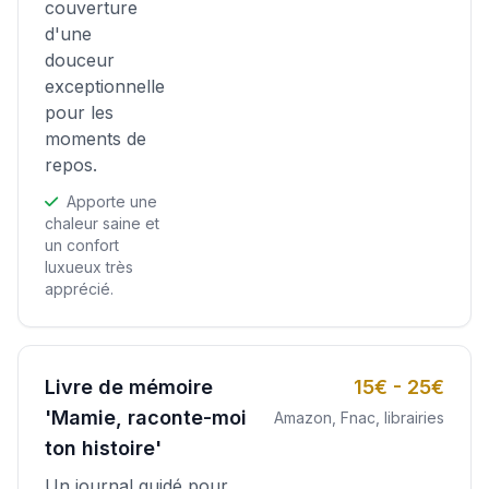
couverture
d'une
douceur
exceptionnelle
pour les
moments de
repos.
Apporte une
chaleur saine et
un confort
luxueux très
apprécié.
Livre de mémoire
15€ - 25€
'Mamie, raconte-moi
Amazon, Fnac, librairies
ton histoire'
Un journal guidé pour