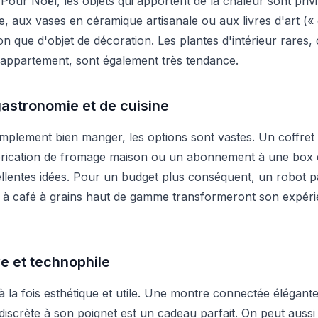
Pour Noël, les objets qui apportent de la chaleur sont priv
 aux vases en céramique artisanale ou aux livres d'art (« 
ion que d'objet de décoration. Les plantes d'intérieur rare
'appartement, sont également très tendance.
gastronomie et de cuisine
simplement bien manger, les options sont vastes. Un coffret 
abrication de fromage maison ou un abonnement à une box 
llentes idées. Pour un budget plus conséquent, un robot p
à café à grains haut de gamme transformeront son expérie
e et technophile
 la fois esthétique et utile. Une montre connectée élégante 
discrète à son poignet est un cadeau parfait. On peut aussi