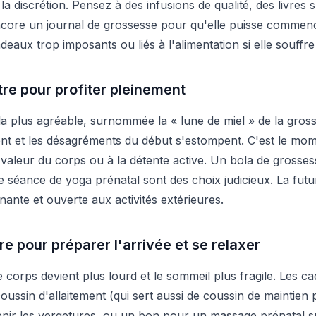
 la discrétion. Pensez à des infusions de qualité, des livres s
ncore un journal de grossesse pour qu'elle puisse commen
adeaux trop imposants ou liés à l'alimentation si elle souffr
re pour profiter pleinement
la plus agréable, surnommée la « lune de miel » de la gross
ment et les désagréments du début s'estompent. C'est le mom
 valeur du corps ou à la détente active. Un bola de grosse
e séance de yoga prénatal sont des choix judicieux. La fu
ante et ouverte aux activités extérieures.
re pour préparer l'arrivée et se relaxer
 corps devient plus lourd et le sommeil plus fragile. Les c
oussin d'allaitement (qui sert aussi de coussin de maintien 
nir les vergetures, ou un bon pour un massage prénatal sp