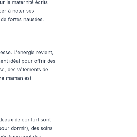
ur la maternité écrits
cer à noter ses
e de fortes nausées.
esse. L'énergie revient,
ent idéal pour offrir des
sse, des vêtements de
ture maman est
adeaux de confort sont
pour dormir), des soins
écifique sont des