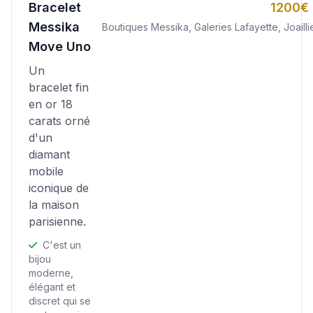
Bracelet
1200€ 
Messika
Boutiques Messika, Galeries Lafayette, Joaill
Move Uno
Un
bracelet fin
en or 18
carats orné
d'un
diamant
mobile
iconique de
la maison
parisienne.
C'est un
bijou
moderne,
élégant et
discret qui se