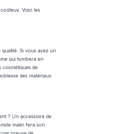
coûteux. Voici les
e qualité. Si vous avez un
amme qui tombera en
es cosmétiques de
noblesse des matériaux
ment ? Un accessoire de
ensile malin fera son
n une preuve de