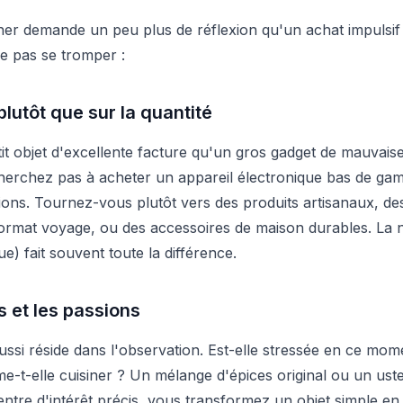
er demande un peu plus de réflexion qu'un achat impulsif 
ne pas se tromper :
plutôt que sur la quantité
etit objet d'excellente facture qu'un gros gadget de mauvais
cherchez pas à acheter un appareil électronique bas de g
tions. Tournez-vous plutôt vers des produits artisanaux, d
rmat voyage, ou des accessoires de maison durables. La 
e) fait souvent toute la différence.
ns et les passions
ussi réside dans l'observation. Est-elle stressée en ce mo
ime-t-elle cuisiner ? Un mélange d'épices original ou un ust
entre d'intérêt précis, vous transformez un objet simple e