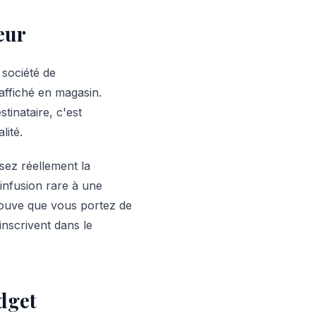
eur
 société de
affiché en magasin.
tinataire, c'est
lité.
sez réellement la
 infusion rare à une
rouve que vous portez de
'inscrivent dans le
dget