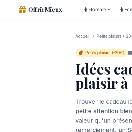
OffrirMieux
Homme
Fe
Accueil
Petits plaisirs (-2
Petits plaisirs (-20€)
Idées ca
plaisir 
Trouver le cadeau i
petite attention bie
valeur qu'un présen
remerciement, un Sec