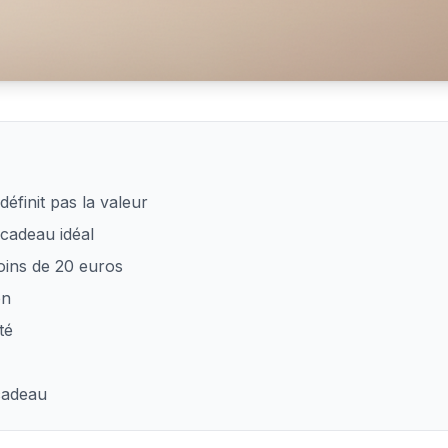
 pour faire plaisir à une femme
définit pas la valeur
cadeau idéal
oins de 20 euros
on
té
cadeau