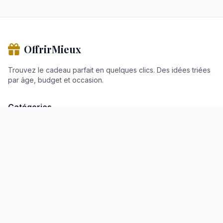
OffrirMieux
Trouvez le cadeau parfait en quelques clics. Des idées triées
par âge, budget et occasion.
Catégories
Cadeaux Homme
Cadeaux Femme
Cadeaux Enfant
Les Box
Occasions
Par Budget