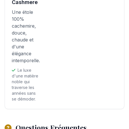
Cashmere
Une étole
100%
cachemire,
douce,
chaude et
d'une
élégance
intemporelle.
Le luxe
d'une matière
noble qui
traverse les
années sans
se démoder.
Questions Fréquentes