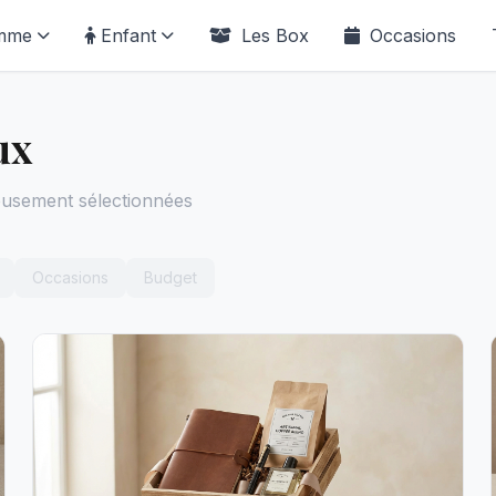
mme
Enfant
Les Box
Occasions
ux
eusement sélectionnées
Occasions
Budget