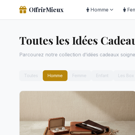
OffrirMieux
Homme
Fe
Toutes les Idées Cadea
Parcourez notre collection d'idées cadeaux soign
Toutes
Homme
Femme
Enfant
Les Box