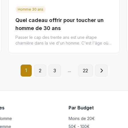
Homme 30 ans
Quel cadeau offrir pour toucher un
homme de 30 ans
Passer le cap des trente ans est une étape
charnière dans la vie d'un homme. C'est l'âge où
l'on quitte définitivement l...
1
...
2
3
22
es
Par Budget
Homme
Moins de 20€
Femme
50€ - 100€